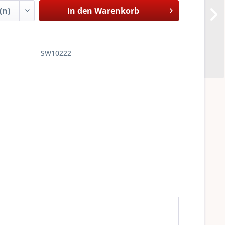
In den
Warenkorb
SW10222