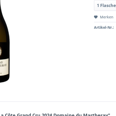
Merken
Artikel-Nr.:
La Côte Grand Cru 2024 Domaine du Martheray"