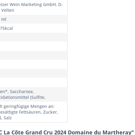
izer Wein Marketing GmbH, D-
 Velten
0 ml
 75kcal
en*, Saccharose,
idationsmittel (Sulfite,
lt geringfügige Mengen an:
gesättigte Fettsäuren, Zucker,
, Salz
C La Côte Grand Cru 2024 Domaine du Martheray"