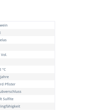
wein
t
elas
 Vol.
2 °C
 Jahre
rd Pfister
ubverschluss
t Sulfite
lingfähigkeit