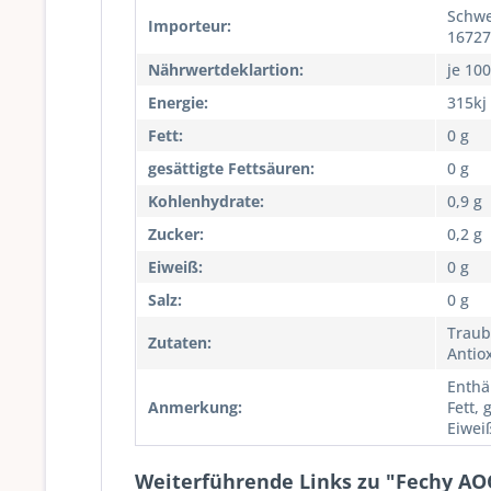
Schwe
Importeur:
16727
Nährwertdeklartion:
je 10
Energie:
315kj
Fett:
0 g
gesättigte Fettsäuren:
0 g
Kohlenhydrate:
0,9 g
Zucker:
0,2 g
Eiweiß:
0 g
Salz:
0 g
Traub
Zutaten:
Antiox
Enthä
Anmerkung:
Fett, 
Eiweiß
Weiterführende Links zu "Fechy AO