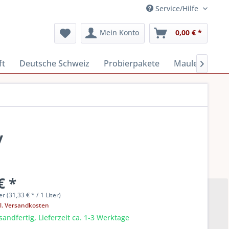
Service/Hilfe
Mein Konto
0,00 € *
ft
Deutsche Schweiz
Probierpakete
Mauler 1829

y
€ *
er (31,33 € * / 1 Liter)
l. Versandkosten
sandfertig, Lieferzeit ca. 1-3 Werktage