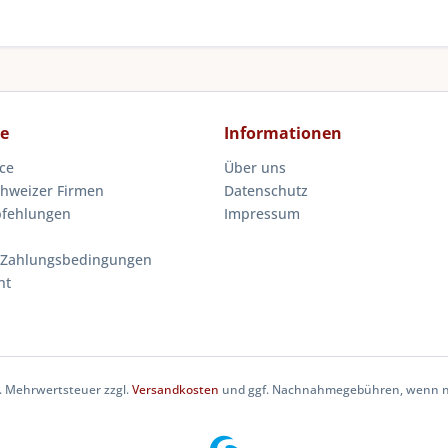
ce
Informationen
ce
Über uns
chweizer Firmen
Datenschutz
pfehlungen
Impressum
 Zahlungsbedingungen
ht
zl. Mehrwertsteuer zzgl.
Versandkosten
und ggf. Nachnahmegebühren, wenn ni