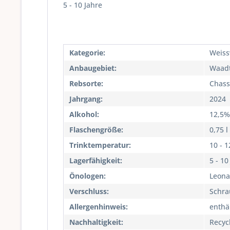
5 - 10 Jahre
Kategorie:
Weiss
Anbaugebiet:
Waad
Rebsorte:
Chass
Jahrgang:
2024
Alkohol:
12,5%
Flaschengröße:
0,75 l
Trinktemperatur:
10 - 1
Lagerfähigkeit:
5 - 10
Önologen:
Leona
Verschluss:
Schra
Allergenhinweis:
enthäl
Nachhaltigkeit:
Recyc